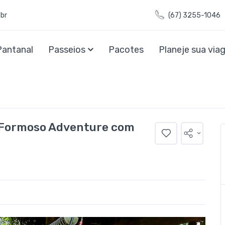
br
(67) 3255-1046
Pantanal
Passeios
Pacotes
Planeje sua vi
- Formoso Adventure com