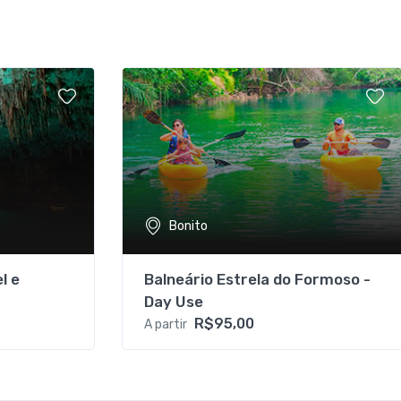
Bonito
l e
Balneário Estrela do Formoso -
Day Use
R$95,00
A partir