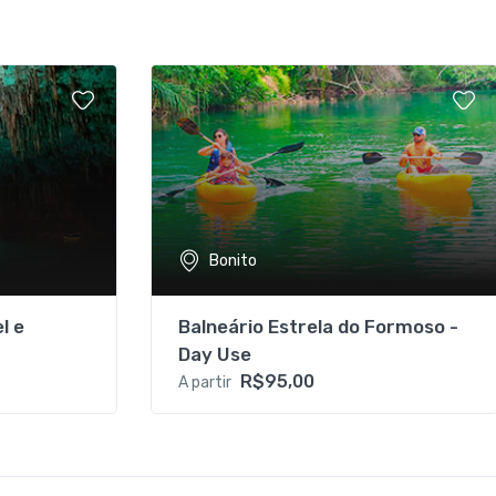
Bonito
l e
Balneário Estrela do Formoso -
Day Use
R$95,00
A partir