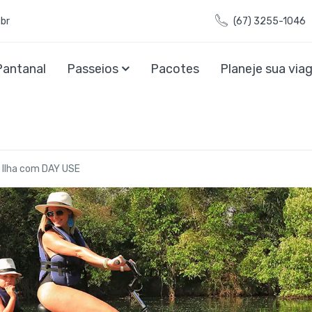
br
(67) 3255-1046
Pantanal
Passeios
Pacotes
Planeje sua vi
 Ilha com DAY USE