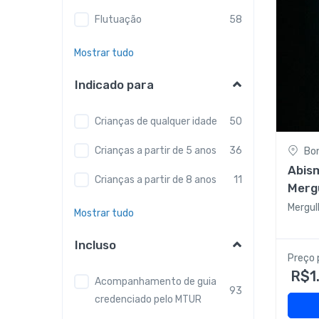
Flutuação
58
Mostrar tudo
Indicado para
Crianças de qualquer idade
50
Crianças a partir de 5 anos
36
Bo
Abis
Crianças a partir de 8 anos
11
Mergu
Mergul
Mostrar tudo
Incluso
Preço 
R$1
Acompanhamento de guia
93
credenciado pelo MTUR