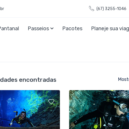
br
(67) 3255-1046
Pantanal
Passeios
Pacotes
Planeje sua vi
vidades encontradas
Most