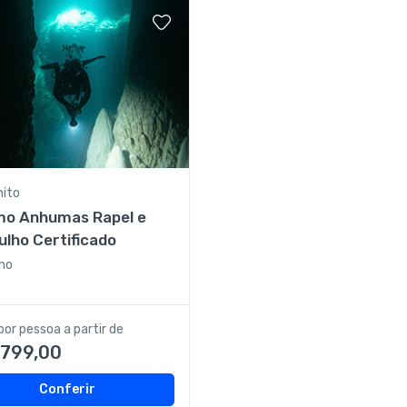
nito
mo Anhumas Rapel e
lho Certificado
ho
por pessoa a partir de
.799,00
Conferir