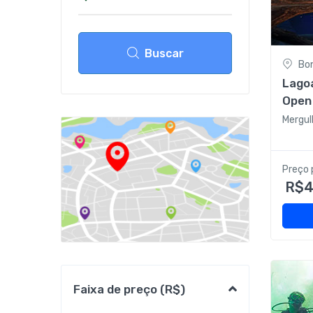
Buscar
Bo
Lagoa
Open 
metr
Mergul
Preço 
R$4
Faixa de preço (R$)