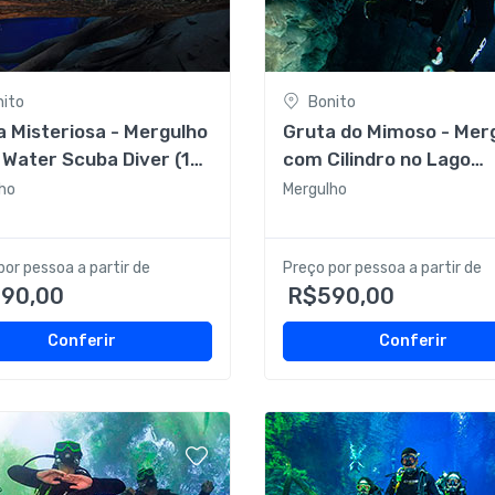
nito
Bonito
 Misteriosa - Mergulho
Gruta do Mimoso - Mer
Water Scuba Diver (18
com Cilindro no Lago
os) sem almoço
Batismo
ho
Mergulho
por pessoa a partir de
Preço por pessoa a partir de
90,00
R$590,00
Conferir
Conferir