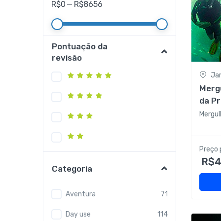
R$
0
—
R$
8656
Pontuação da
revisão
Ja
Mergu
da P
Mergul
Preço 
R$4
Categoria
Aventura
71
Day use
114