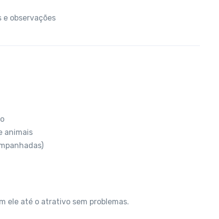
os e observações
to
e animais
companhadas)
om ele até o atrativo sem problemas.