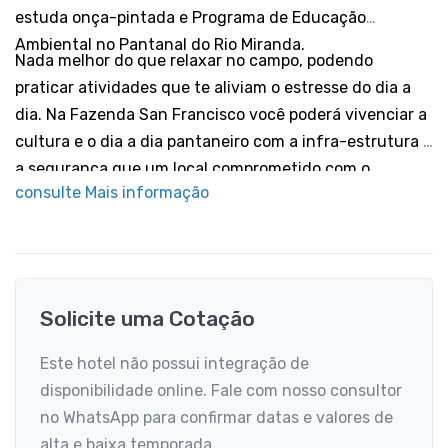
estuda onça-pintada e Programa de Educação
Ambiental no Pantanal do Rio Miranda.
Nada melhor do que relaxar no campo, podendo
praticar atividades que te aliviam o estresse do dia a
dia. Na Fazenda San Francisco você poderá vivenciar a
cultura e o dia a dia pantaneiro com a infra-estrutura e
a segurança que um local comprometido com o
consulte Mais informação
Pantanal pode te oferecer.
Solicite uma Cotação
Este hotel não possui integração de
disponibilidade online. Fale com nosso consultor
no WhatsApp para confirmar datas e valores de
alta e baixa temporada.