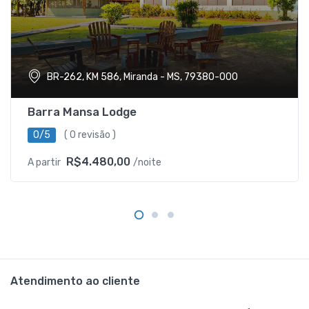
BR-262, KM 586, Miranda - MS, 79380-000
Barra Mansa Lodge
0/5
( 0 revisão )
R$4.480,00
A partir
/noite
Atendimento ao cliente