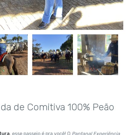
Vida de Comitiva 100% Peão
tura
, esse passeio é pra você! O
Pantanal Experiência