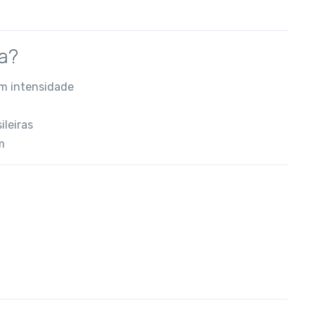
a?
om intensidade
ileiras
m