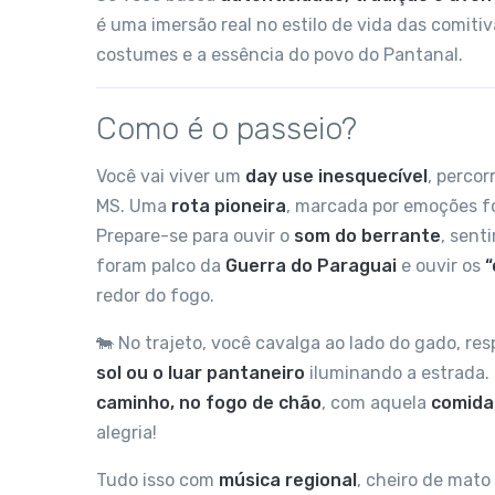
é uma imersão real no estilo de vida das comitiv
costumes e a essência do povo do Pantanal.
Como é o passeio?
Você vai viver um
day use inesquecível
, percor
MS. Uma
rota pioneira
, marcada por emoções fo
Prepare-se para ouvir o
som do berrante
, senti
foram palco da
Guerra do Paraguai
e ouvir os
“
redor do fogo.
🐄 No trajeto, você cavalga ao lado do gado, res
sol ou o luar pantaneiro
iluminando a estrada.
caminho, no fogo de chão
, com aquela
comida
alegria!
Tudo isso com
música regional
, cheiro de mat