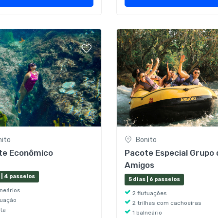
nito
Bonito
te Econômico
Pacote Especial Grupo 
Amigos
 | 4 passeios
5 dias | 6 passeios
lneários
2 flutuações
utuação
2 trilhas com cachoeiras
uta
1 balneário