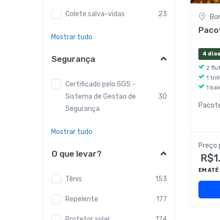
Colete salva-vidas
23
Bo
Pacot
Mostrar tudo
4 dias
Segurança
2 fl
1 tr
Certificado pelo SGS -
1 bal
Sistema de Gestao de
30
Pacot
Segurança
Mostrar tudo
Preço 
O que levar?
R$1
EM ATÉ
Tênis
153
Repelente
177
Protetor solar
174