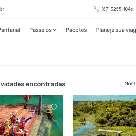
br
(67) 3255-1046
Pantanal
Passeios
Pacotes
Planeje sua vi
tividades encontradas
Most