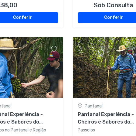
38,00
Sob Consulta
Conferir
Conferir
ntanal
Pantanal
nal Experiência -
Pantanal Experiência -
os e Sabores do
Cheiros e Sabores do
nal - Meio período sem
Pantanal - Day Use co
os no Pantanal e Região
Passeios