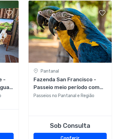
Pantanal
e -
Fazenda San Francisco -
Águas
Passeio meio período com
íodo
almoço (1/2 day use Safári
o
Passeios no Pantanal e Região
ou Chalana)
Sob Consulta
Conferir