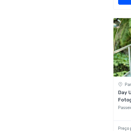
Pa
Day 
Foto
+ Pas
Passei
pesca
Preço 