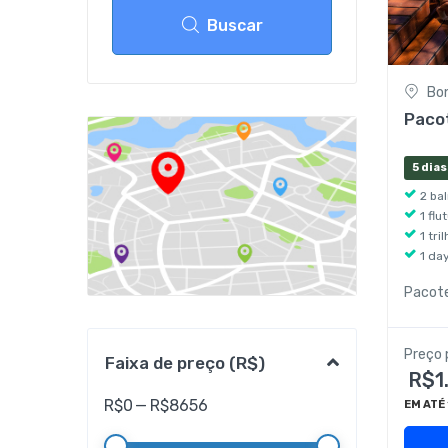
Buscar
Bo
Paco
5 dias
2 ba
1 fl
1 tr
1 da
Pacot
Preço 
Faixa de preço (R$)
R$1
R$
0
—
R$
8656
EM ATÉ