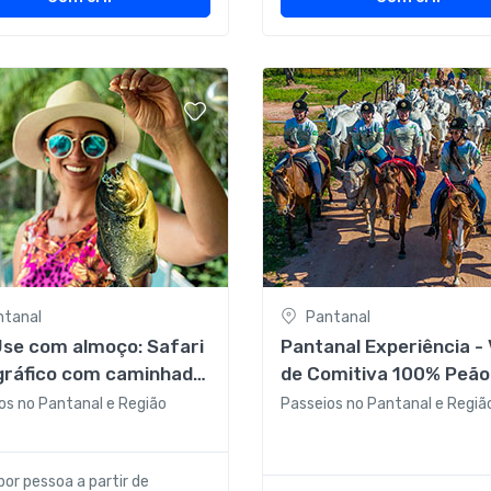
ntanal
Pantanal
Use com almoço: Safari
Pantanal Experiência - Vida
gráfico com caminhada
de Comitiva 100% Peão
seio de chalana com
Meio período sem almo
os no Pantanal e Região
Passeios no Pantanal e Regiã
ria de piranhas
por pessoa a partir de