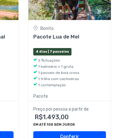
Bonito
al
Pacote Lua de Mel
4 dias | 7 passeios
2 flutuações
1 balneário + 1 gruta
1 passeio de boia cross
1 trilha com cachoeiras
1 contemplação
Pacote
Preço por pessoa a partir de
R$1.493,00
EM ATÉ 10X SEM JUROS
Conferir