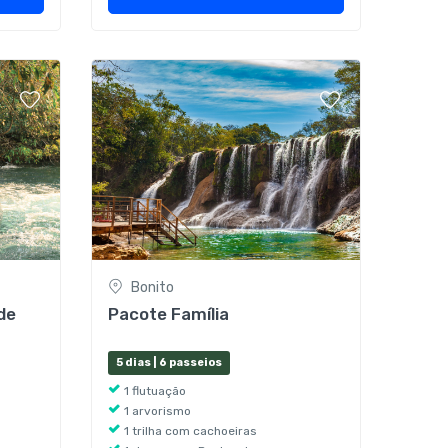
Bonito
de
Pacote Família
5 dias | 6 passeios
1 flutuação
1 arvorismo
1 trilha com cachoeiras