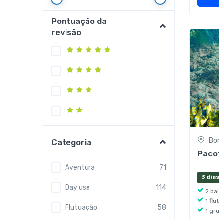
Pontuação da
revisão
Bo
Categoria
Paco
Aventura
71
3 dias
Day use
114
2 ba
1 fl
Flutuação
58
1 gr