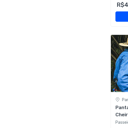
R$4
Pa
Panta
Cheir
Panta
Passei