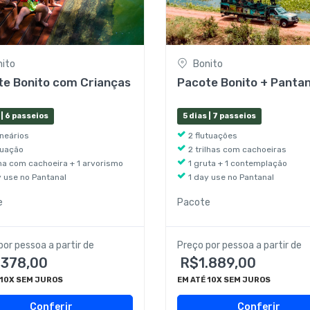
nito
Bonito
te Bonito com Crianças
Pacote Bonito + Pantan
 | 6 passeios
5 dias | 7 passeios
lneários
2 flutuações
utuação
2 trilhas com cachoeiras
ilha com cachoeira + 1 arvorismo
1 gruta + 1 contemplação
y use no Pantanal
1 day use no Pantanal
e
Pacote
por pessoa a partir de
Preço por pessoa a partir de
.378,00
R$1.889,00
 10X SEM JUROS
EM ATÉ 10X SEM JUROS
Conferir
Conferir