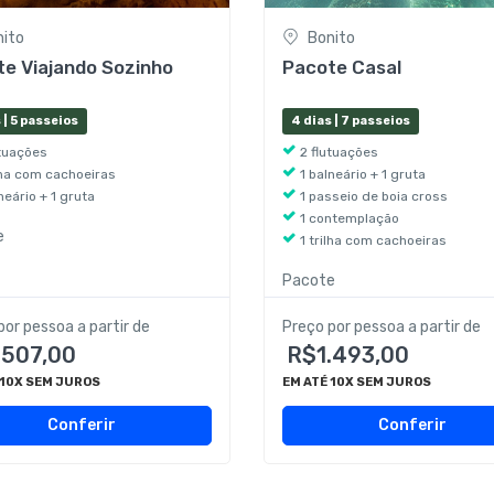
nito
Bonito
e Viajando Sozinho
Pacote Casal
 | 5 passeios
4 dias | 7 passeios
utuações
2 flutuações
ilha com cachoeiras
1 balneário + 1 gruta
neário + 1 gruta
1 passeio de boia cross
1 contemplação
e
1 trilha com cachoeiras
Pacote
por pessoa a partir de
Preço por pessoa a partir de
.507,00
R$1.493,00
 10X SEM JUROS
EM ATÉ 10X SEM JUROS
Conferir
Conferir