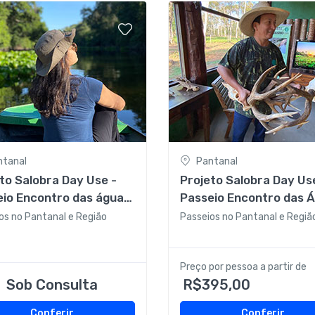
ntanal
Pantanal
to Salobra Day Use -
Projeto Salobra Day Us
eio Encontro das águas
Passeio Encontro das 
vidade feita no período
- Atividade feita no per
os no Pantanal e Região
Passeios no Pantanal e Regiã
arde com almoço
da manhã com almoço
aneiro
Pantaneiro
Preço por pessoa a partir de
Sob Consulta
R$395,00
Conferir
Conferir